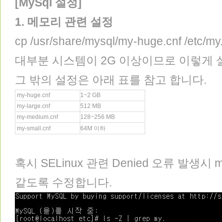
[MySql 설정]
1. 메모리 관련 설정
cp /usr/share/mysql/my-huge.cnf /etc/my
대부분 시스템이 2G 이상이므로 이렇게 
그 밖의 설정은 아래 표를 참고 합니다.
my-huge.cnf
1~2 GB
my-large.cnf
512 MB
my-medium.cnf
128~256 MB
my-small.cnf
64M 이하
혹시 SELinux 관련 Denied 오류 발생시
같도록 수정합니다.