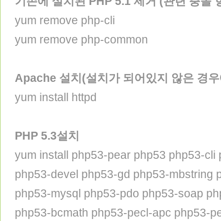
기존에 설치된 PHP 5.1 제거 (관련 충돌
yum remove php-cli
yum remove php-common
Apache 설치(설치가 되어있지 않은 경우
yum install httpd
PHP 5.3설치
yum install php53-pear php53 php53-cl
php53-devel php53-gd php53-mbstring p
php53-mysql php53-pdo php53-soap php
php53-bcmath php53-pecl-apc php53-p