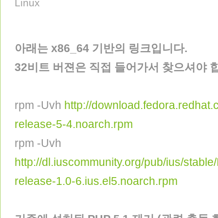
Linux
아래는 x86_64 기반의 링크입니다.
32비트 버젼은 직접 들어가서 찾으셔야 
rpm -Uvh
http://download.fedora.redhat
release-5-4.noarch.rpm
rpm -Uvh
http://dl.iuscommunity.org/pub/ius/stabl
release-1.0-6.ius.el5.noarch.rpm