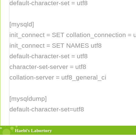
default-character-set = utf8
[mysqld]
init_connect = SET collation_connection = 
init_connect = SET NAMES utf8
default-character-set = utf8
character-set-server = utf8
collation-server = utf8_general_ci
[mysqldump]
default-character-set=utf8
[mysql]
Home
Tag
MediaLog
LocationLog
Guestbook
Admin
Haebi's Labortory