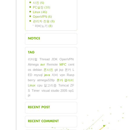
사진
(6)
PC설정
(10)
Linux
(46)
OpenVPN
(6)
관리자 전용
(8)
마비노기
(8)
지사항
리터럴
Thread
JDK
OpenVPN
그목록
Atmega
avr
Remote
MFC
cent
os
debian
폰사진
git
jsp
폰카
L
ED
mysql
java
자바
vpn
Rasp
berry
atmega328p
폰카 갤러리
Linux
cpu
알고리즘
Tomcat
ZF
S
Timer
visual studio 2005 sp1
pi
근에 올라온 글