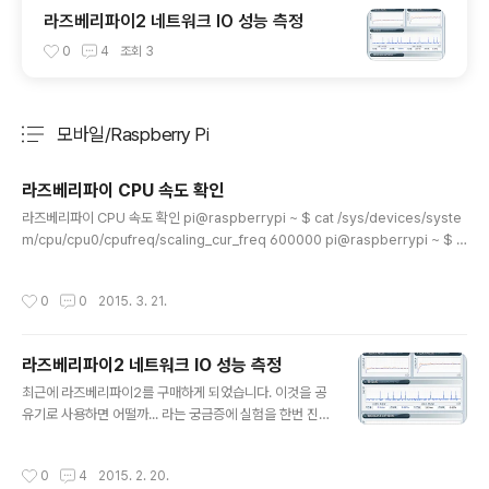
라즈베리파이2 네트워크 IO 성능 측정
0
4
조회
3
모바일/Raspberry Pi
분류 전체보기
주요 글 목록
라즈베리파이 CPU 속도 확인
글 내용
라즈베리파이 CPU 속도 확인 pi@raspberrypi ~ $ cat /sys/devices/syste
m/cpu/cpu0/cpufreq/scaling_cur_freq 600000 pi@raspberrypi ~ $ c
at /sys/devices/system/cpu/cpu0/cpufreq/scaling_min_freq 600000
pi@raspberrypi ~ $ cat /sys/devices/system/cpu/cpu0/cpufreq/scali
작성시간
0
0
2015. 3. 21.
ng_max_freq 900000 cur : 현재 속도min : 최저 속도max : 최고 속도 라즈베
리파이2 는 클럭 미 설정 시 600~900 MHz 로 동작하나 보네요... [참고]http://w
ww.raspberrypi.org/forums/search.php?..
라즈베리파이2 네트워크 IO 성능 측정
글 내용
최근에 라즈베리파이2를 구매하게 되었습니다. 이것을 공
유기로 사용하면 어떨까... 라는 궁금증에 실험을 한번 진행
해 보았습니다. 벤치비 사이트 이용하여 측정. 1. PC에서
직접 측정 시 속도 2. 라즈베리 파이2 를 거칠 경우의 속도
작성시간
0
4
2015. 2. 20.
이어서 파이2 네트워크 통과 시 파이2에서 발생한 CPU