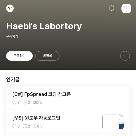
검색하기
티스토리
Haebi's Labortory
구독자
1
구독하기
방명록
신고하기 레이어
열기
인기글
[C#] FpSpread 코딩 참고용
3
2
조회
5
[MS] 윈도우 자동로그인
0
2
조회
3