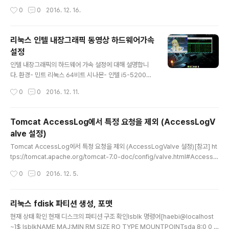
정 및 기타 초기 설정sudo mysql_secure_installation 방화벽 오픈 및 반영sud
작성시간
0
0
2016. 12. 16.
o firewall-cmd --zone=public --add-service=mysql --permanentsu
do firewall-cmd --reload
리눅스 인텔 내장그래픽 동영상 하드웨어가속
설정
글 내용
인텔 내장그래픽의 하드웨어 가속 설정에 대해 설명합니
다. 환경- 민트 리눅스 64비트 시나몬- 인텔 i5-5200U
내장그래픽- VLC 플레이어 vaapi 드라이버 다운로드htt
작성시간
0
0
2016. 12. 11.
ps://launchpad.net/ubuntu/+source/intel-vaapi-
driver deb 파일 받아서 설치하면 끝~!! vainfo 명령어
로 아래와 같이 가속되는 목록을 확인할 수있다.haebi@h
Tomcat AccessLog에서 특정 요청을 제외 (AccessLogV
aebi-W330AU ~ $ vainfo libva info: VA-API vers
alve 설정)
ion 0.39.0libva info: va_getDriverName() returns
글 내용
0libva info: Trying to open /usr/lib/x86_64-linux
Tomcat AccessLog에서 특정 요청을 제외 (AccessLogValve 설정)[참고] ht
-gnu/dri/i965_drv_video.solibva info: ..
tps://tomcat.apache.org/tomcat-7.0-doc/config/valve.html#Access_
Log_Valve 0. 전제조건:- 소스 수정 필요!! 1. conf/server.xml 열어서 아래 내용
작성시간
0
0
2016. 12. 5.
추가 2. 로그를 남기기 원하지 않는 요청에 request.setAttribute("DoNotLog",
"")를 추가한다.@RequestMapping(value = "/weblist", method = Reques
tMethod.GET)public ModelAndView testPageList(HttpServletReque
리눅스 fdisk 파티션 생성, 포맷
st request){request.setAttribute("DoNot..
글 내용
현재 상태 확인 현재 디스크의 파티션 구조 확인lsblk 명령어[haebi@localhost
~]$ lsblkNAME MAJ:MIN RM SIZE RO TYPE MOUNTPOINTsda 8:0 0 2