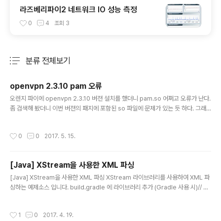
라즈베리파이2 네트워크 IO 성능 측정
0
4
조회
3
분류 전체보기
주요 글 목록
openvpn 2.3.10 pam 오류
글 내용
오렌지 파이에 openvpn 2.3.10 버젼 설치를 했더니 pam.so 어쩌고 오류가 난다.
좀 검색해 봤더니 이번 버젼의 패지에 포함된 so 파일에 문제가 있는 듯 하다. 그래
서... 이전에 설치해둔 2.2.1 버전 설치하면서 들어온 모듈로 갈아치워서 동작 시켰다
-_-;; (arm 아키텍처 버전 입니다) 파일의 위치는 아래와 같다 (... 아마도)/usr/lib/o
작성시간
0
0
2017. 5. 15.
penvpn/openvpn-auth-pam.so 저기가 아닌경우는 root 계정으로 / 부터 뒤
져보자~find / -name (파일명) 하드디스크라면 버러러러러럭~~~~ 좀 걸리겠지
만... 쓷 유저라면 수 초내에 바로 표시 될 것이다
[Java] XStream을 사용한 XML 파싱
글 내용
[Java] XStream을 사용한 XML 파싱 XStream 라이브러리를 사용하여 XML 파
싱하는 예제소스 입니다. build.gradle 에 라이브러리 추가 (Gradle 사용 시)// htt
ps://mvnrepository.com/artifact/com.thoughtworks.xstream/xstream
compile group: 'com.thoughtworks.xstream', name: 'xstream', versio
작성시간
1
0
2017. 4. 19.
n: '1.4.9' Gradle 사용하지 않고 진행 시 라이브러리는 직접 다운받아서 추가해 줍