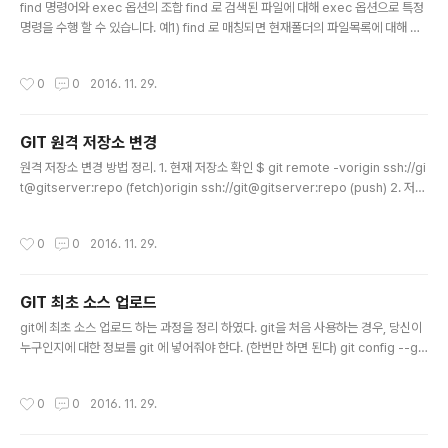
find 명령어와 exec 옵션의 조합 find 로 검색된 파일에 대해 exec 옵션으로 특정
명령을 수행 할 수 있습니다. 예1) find 로 매칭되면 현재폴더의 파일목록에 대해 특
정 폴더로 이관 find . -maxdepth 1 -name "*2016-05*" -exec mv {} 201
6/05/ \; -maxdepth 1현재 폴더로 한정. 하위폴더 검색 안함. 1. 대상 파일(파일명
작성시간
0
0
2016. 11. 29.
에 2016-05 가 포함된) 확인 find . -maxdepth 1 -name "*2016-05*" 2. #1
의 대상파일에 대해 mv 2016/05/ 를 수행 옵션-exec mv {} 2016/05/ \;
GIT 원격 저장소 변경
글 내용
원격 저장소 변경 방법 정리. 1. 현재 저장소 확인 $ git remote -vorigin ssh://gi
t@gitserver:repo (fetch)origin ssh://git@gitserver:repo (push) 2. 저장
소 변경$ git remote set-url origin ssh://git@gitserver:repo.git 3. #1의
저장소 확인 (바뀌었는지 체크)$ git remote -vorigin ssh://git@gitserver:re
작성시간
0
0
2016. 11. 29.
po.git (fetch)origin ssh://git@gitserver:repo.git (push)
GIT 최초 소스 업로드
글 내용
git에 최초 소스 업로드 하는 과정을 정리 하였다. git을 처음 사용하는 경우, 당신이
누구인지에 대한 정보를 git 에 넣어줘야 한다. (한번만 하면 된다) git config --gl
obal user.name "haebi" git config --global user.email "haebi@haebi.k
r" 이하 개별 저장소 마다 최초 업로드 시git init로컬 저장소 생성 git add .모두 추
작성시간
0
0
2016. 11. 29.
가(처음이니까) git commit -m "Init"커밋 메시지 입력 git remote add origin
ssh://git@gitserver:reponame.git리모트 저장소 추가 git push로컬 내용 푸
시 git push --set-upstream origin master업스트림 마스터로 지..