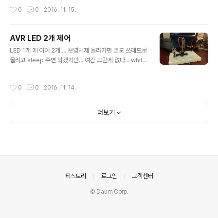
타이밍에 맞게 알아서 인트럽트 발생시켜 주니까 이쪽이 타이밍이 더 정확하게 동작
작성시간
0
0
2016. 11. 15.
할 것 같다. 스레드 대신 타이머... 로 생각하면 되려나...?...일단은 어렵다!! 타이머가
몇개 인지는 모르겠는데... 타이머 갯수만큼 스레드 처럼 부려먹을수 있을지 조사해
봐야겠다 -_-;; 모드가 아래 2가지가 있는 듯 한데 Normal - 정확하지 않은 타이밍
AVR LED 2개 제어
CTC - 정확한 타이밍 이것만 보면 당연히 CTC만 써야되고 Normal 은 못쓸것이
글 내용
된다.장/..
LED 1개 에 이어 2개 ... 운영체제 올라가면 별도 쓰레드로
올리고 sleep 주면 되겠지만... 여긴 그런게 없다... while
문의 타이밍 주기를 1ms 로 세팅하고 LED 켜고 꺼지는 주
기는 설정한 간격에 의해 별도 함수 내에서 처리하도록 프
작성시간
0
0
2016. 11. 14.
로그램 하였다. time이 계속 증가만 하는데 이거 상관 없는
지는 확인 이 필요할 것 같다. 사진 작동영상 소스코드#de
fine F_CPU 16000000UL #include #include void
더보기
PPD6(int time, int interval){if ((time % (2 * interva
l)) == 0){PORTD &= ~(1
의안내
티스토리
로그인
고객센터
© Daum Corp.