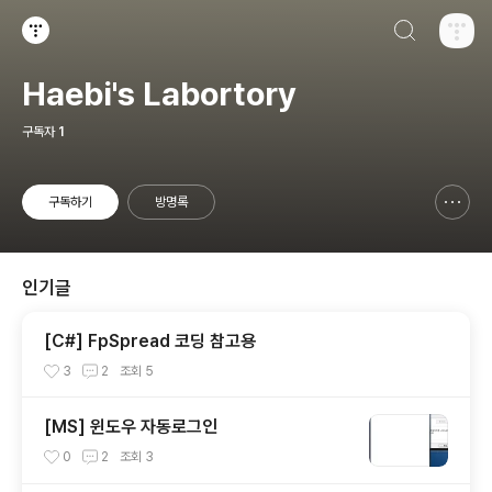
검색하기
티스토리
Haebi's Labortory
구독자
1
구독하기
방명록
신고하기 레이어
열기
인기글
[C#] FpSpread 코딩 참고용
3
2
조회
5
[MS] 윈도우 자동로그인
0
2
조회
3