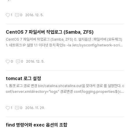
32.9G 0 disk ├─sda1 8:1 0 238M 0 part /boot└─sda2 8:2 0 78.3G 0 p
art ├─centos-root 253:0 0 46.6G 0 lvm / ├─centos-swap 253:1 0 3.
작성시간
1
0
2016. 12. 5.
8G 0 lvm [SWAP] └─centos-home 253:2 0 28G 0 lvm /homesr0 11:0
1 1024M 0 rom [haebi@localhost ~]$ sudo sfdisk -ls /dev/sda24419
8584 Disk /dev/sda: 30401 cylind..
CentOS 7 파일서버 작업로그 (Samba, ZFS)
글 내용
CentOS 7 파일서버 작업로그 (Samba, ZFS) 0. 설치옵션 : 파일서버 (모두체크)
1. 네트워크 IP 설정 1.1 이더넷 장치 확인ls -la /etc/sysconfig/network-script
s/ifcfg* 1.2 고정IP 설정vim /etc/sysconfig/network-scripts/ifcfg-enp0s
3BOOTPROTO="none"ONBOOT="yes" # IP AddressIPADDR = "192.1
작성시간
0
0
2016. 12. 5.
68.0.5"# Subnet MaskNETMASK = "255.255.255.0"# Default Gatewa
yGATEWAY = "192.168.0.1"# DNS ServerDNS1 = "192.168.0.1" 2. ZFS
설치https://github.com/zfsonlinux/z..
tomcat 로그 설정
글 내용
1. 톰갯 로그 경로 변경 bin/catalina.shcatalina.out을 찾아서 경로 를 설정한다. c
onf/server.xmldirectory="logs" 경로변경 conf/logging.properties${cat
alina.base}/logs 경로변경 2. catalina.out 이 무한히 커지는 것을 방지 일자별
설정rotatelogs 를 사용할 것이다. 없으면 아파치 서버의 bin 폴더에서 복사해 온
작성시간
1
0
2016. 11. 29.
다. 2.1 아파치 서버의 bin폴더 로 부터 rotatelogs를 톰캣 bin에 복사 2.2 tomca
t/bin/catalina.sh 파일 열어서아래 부분 찾는다. touch "$CATALINA_OUT" if
[ "$1" = "-security" ] ; then if [ $have_tty -eq..
find 명령어와 exec 옵션의 조합
글 내용