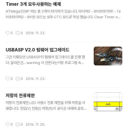
Timer 3개 모두사용하는 예제
글 내용
ATMega328P 에는 총 3개의 타이머가 있습니다. 타이머0 - 8비트타이머1 - 16
비트타이머2 - 8비트 모드는 모두 CTC 모드로 작성 했습니다. Clear Timer on
Compare match CTC모드는 TCNT 값이 0부터 증가 해서 OCR 에 정의된 값
까지 갑니다.(여기서 8비트는 최대 255 까지 밖에 ㅜㅜ) 1초를 구하기 위해 16비트
작성시간
0
0
2016. 11. 23.
는 설정만으로 가능하지만, 8비트는 모두 세지 못합니다. 그래서 타이머 인터럽트 내
에 몇번 반복 시켜서 1초를 구하게 됩니다. 8비트로 1초 구하는 방법...CPU가 16 M
Hz 로 동작을 가정합니다. 1. 1초에 16000000 Hz 진동합니다.2. prescale 256
USBASP V2.0 펌웨어 업그레이드
으로 셋팅했으므로 256 Hz 당 1 타이머 count 가 증가합니다. 즉,..
글 내용
그간 미뤄오던 USBASP의 펌웨어 업그레이드를 진행 했
다. 달라진건... warning 이 안뜬다는거랑 프로그램 속도
가 좀 더 빨라진것 같은 느낌...? 까먹기전에 역시 메모... 준
비물 : USBASP 2개 (한쪽은 주는쪽 한쪽은 당하는(?)...
작성시간
0
0
2016. 11. 23.
쪽) (서로 번갈아 가며 2번 하면 둘다 펌업이가능 합니다
만... 1개만 있으면 아쉽게도.. 불가.;;) 타겟에 JP2 를 쇼트
내도록 합니다.(이거 몰라서 왜 안되징...?? 하며 1시간 헤
저항의 전류제한
메었네요 ㅜㅜ) 소스코드 다운로드http://www.fischl.d
글 내용
e/usbasp/ 압축해제 후 bin 폴더안에 hex 파일을 찾는
저항의 전류제한 LED 사용시 전류 제한을 위해 저항을 사
다. 그리고 아래 명령어로 플래싱을 한다.(-p m8 옵션은 A
용합니다. 전압(V) 전류(I) 저항(R)의 공식은 아래와 같죠.V
TMega8A MCU 이다. 혹시 다른 MCU 라면 해당 모델
= IR 좀 헷갈릴 수 있어서 미리 추가 설명 붙이자면- 전류
로 바꾸도록 한..
(I) 의 단위는 A (암페어) 를 사용- 저항 (R) 의 단위는 oh
작성시간
0
0
2016. 11. 20.
m (옴) 을 사용- 전류의 단위 1000 mA = 1 A [가정]백색