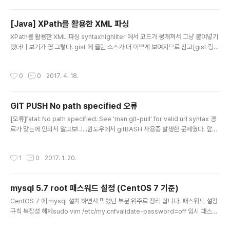
니다. main 소스package xmlparse; import java.net.URL;import java.net.
URLConnection; import com.thoughtworks.xst..
[Java] XPath를 활용한 XML 파싱
글 내용
XPath를 활용한 XML 파싱 syntaxhighliter 에서 코드가 뭉개져서 그냥 붙여넣기
했더니 보기가 영 그렇다. gist 에 올린 소스가 더 이쁘게 보여지므로 참고[gist 링
크] https://gist.github.com/haebi/29070dda0556fc6fba5909b45a06
7faa 소스코드 package xmlparse2; import javax.xml.parsers.Documen
작성시간
0
0
2017. 4. 18.
tBuilderFactory;import javax.xml.xpath.XPath;import javax.xml.xpath.
XPathConstants;import javax.xml.xpath.XPathFactory; import org.w3
c.dom.Document;import org.w3c.dom.NodeL..
GIT PUSH No path specified 오류
글 내용
[오류]fatal: No path specified. See 'man git-pull' for valid url syntax 경
로가 맞는에 안되서 알고보니...윈도우에서 gitBASH 사용중 발생한 문제였다. 앞에
ssh:// 붙이지 말고 경로를 입력한다.ssh://git@123.123.123.123:project 예)gi
t remote set-url origin git@123.123.123.123:project git push --set-up
작성시간
1
0
2017. 1. 20.
stream origin master
mysql 5.7 root 패스워드 설정 (CentOS 7 기준)
글 내용
CentOS 7 에 mysql 설치 하면서 막혔던 부분 위주로 정리 합니다. 패스워드 설정
규칙 복잡성 해제sudo vim /etc/my.cnfvalidate-password=off 임시 패스워
드 확인grep 'temporary password' /var/log/mysqld.log 루트 패스워드 설