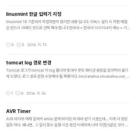
LED 1개를 5V 전원에 연결하고자 한다면 ?통상적으로 백
색 LED 는 전압(V) 3.4 - 4.0, 전류 20mA 를 필요로 합
linuxmint 한글 입력기 지정
니다. 입력 전압이 5V 이고 전압을 3.4 까지 낮춰야 합니
글 내용
다. LED 에서 필요로 하는 전류 20mA = 0.02 A전압의
linuxmint 18 기준에서 작업하면서 정리한 내용 입니다. 리눅스 설치 시 자판 배열
차이 5V - 3.4V = 1.6V V = IR 에 의거, R = V / I1.6 / 0.
은 반드시 아래의 것으로 선택 해야 합니다.한국어 > 한국어 101/104키 메뉴 > 기
02 = 80 ohm 80옴 의 저항..
본설정 > 언어 입력기 > UIM에 대한 지원을 추가합니다. (눌러서 설치)- 설치 완료
후, 입력기를 UIM 으로 선택 하고 창을 종료. 메뉴 > uim 검색, -> 실행 [그룹] 전체
작성시간
0
0
2016. 11. 17.
적인 설정 (기본 선택되어 있음)1. 디폴트 입력기 지정 [v] 체크2. 디폴트 입력기 "벼
루" 선택 [그룹] 벼루 키 설정 1벼루 한글모드로 > 편집 > 키에 커서 갖다놓고 한/영
키 누르면 잡힙니다. > Add 눌러서 추가 > 기존 등록되어져 있는 키 삭제벼루 영문
tomcat log 경로 변경
모드로 > 편집 > 키에 커서 갖다놓고 한/영 키 누르면 잡힙니다. > Add 눌..
글 내용
Tomcat 로그가 tomcat 의 log 폴더에 쌓여서 루트 파티션 용량을 잡아먹어 옮기
게 되었다. 로그 경로 관련 수정해야 될 목록이다. bin/catalina.shcatalina.out; 찾
아서 수정 conf/server.xmldirectory="logs" 수정 conf/logging.propertie
s${catalina.base}/logs 부분 수정
작성시간
1
0
2016. 11. 16.
AVR Timer
글 내용
AVR 타이머 예제 앞에서 while 문에 타이밍 에 따라 분기 시켰는데... 이게 더 정답
일듯 하다. 왜냐면.. 그 앞의 함수 실행 시간 동안 미세하게 나마 지연(?)같은 것이 발
생할 테고... 그러면 미미하게나마 타이밍이 틀어질 수 있으니까... 타이머 사용하면