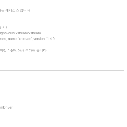
싱하는 예제소스 입니다.
용 시)
houghtworks.xstream/xstream
m', name: 'xstream', version: '1.4.9'
는 직접 다운받아서 추가해 줍니다.
omDriver;