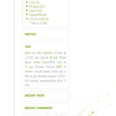
사진
(6)
PC설정
(10)
Linux
(46)
OpenVPN
(6)
관리자 전용
(8)
마비노기
(8)
지사항
java
cpu
폰카 갤러리
리터럴
알
그목록
고리즘
jsp
mysql
폰사진
Rasp
berry
Linux
OpenVPN
vpn
자
바
avr
Thread
Tomcat
MFC
R
emote
visual studio 2005 sp1
J
DK
pi
git
Atmega
debian
ZFS
L
ED
centos
atmega328p
폰카
Ti
mer
근에 올라온 글