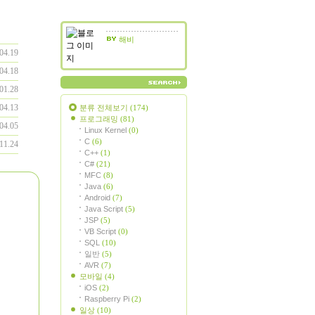
해비
04.19
04.18
01.28
04.13
분류 전체보기
(174)
프로그래밍
(81)
04.05
Linux Kernel
(0)
C
(6)
11.24
C++
(1)
C#
(21)
MFC
(8)
Java
(6)
Android
(7)
Java Script
(5)
JSP
(5)
VB Script
(0)
SQL
(10)
일반
(5)
AVR
(7)
모바일
(4)
iOS
(2)
Raspberry Pi
(2)
일상
(10)