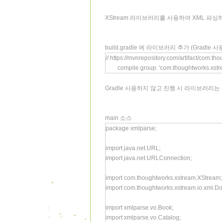
XStream 라이브러리를 사용하여 XML 파
build.gradle 에 라이브러리 추가 (Gradle 사
// https://mvnrepository.com/artifact/com.t
compile group: 'com.thoughtworks.xstrea
Gradle 사용하지 않고 진행 시 라이브러리
main 소스
package xmlparse;
import java.net.URL;
import java.net.URLConnection;
import com.thoughtworks.xstream.XStream;
import com.thoughtworks.xstream.io.xml.D
import xmlparse.vo.Book;
import xmlparse.vo.Catalog;