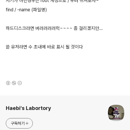
저기가 아닌경우는 root 계정으로 / 부터 뒤져보자~
find / -name (파일명)
하드디스크라면 버러러러러럭~~~~ 좀 걸리겠지만...
쓷 유저라면 수 초내에 바로 표시 될 것이다
(새창열림)
로그 정보
Haebi's Labortory
구독하기