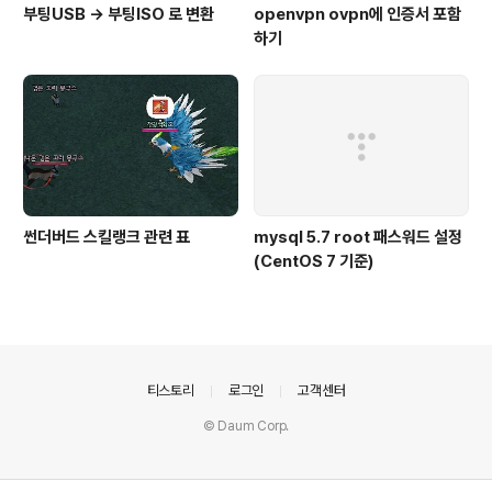
부팅USB -> 부팅ISO 로 변환
openvpn ovpn에 인증서 포함
하기
썬더버드 스킬랭크 관련 표
mysql 5.7 root 패스워드 설정
(CentOS 7 기준)
의안내
티스토리
로그인
고객센터
© Daum Corp.