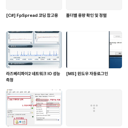
[C#] FpSpread 코딩 참고용
폴더별 용량 확인 및 정렬
라즈베리파이2 네트워크 IO 성능
[MS] 윈도우 자동로그인
측정