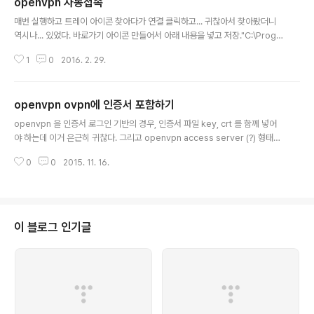
openvpn 자동접속
ser-pass -----BEGIN CERTIFICATE----- ... -----END CERTIFICAT
글 내용
E----- - auth-user-..
매번 실행하고 트레이 아이콘 찾아다가 연결 클릭하고... 귀찮아서 찾아봤더니
역시나... 있었다. 바로가기 아이콘 만들어서 아래 내용을 넣고 저장."C:\Progr
am Files (x86)\OpenVPN\bin\openvpn-gui.exe" --connect client.
1
0
2016. 2. 29.
ovpn OpenVPN 설치 폴더 내에 config폴더C:\Program Files (x86)\Op
enVPN\config 위 경로에 있는 인증서 중 하나 적어 주면 되는 것 같다. ID, P
W 자동입력 추가 [2016.09.09] ovpn 파일 내부에 다음 내용을 추가auth-u
openvpn ovpn에 인증서 포함하기
ser-pass user.txt 그리고 user.txt 에는 다음 내용을 추가useriduserpas
글 내용
sword (앞에 뭐 구분자 그런거 없이 1번째 줄에 아이디,..
openvpn 을 인증서 로그인 기반의 경우, 인증서 파일 key, crt 를 함께 넣어
야 하는데 이거 은근히 귀찮다. 그리고 openvpn access server (?) 형태로
웹에서 ovpn 을 내려받아 사용하고자 하는경우는 반드시 해야 하는 것이기도
0
0
2015. 11. 16.
하다. 기 설정된 ovpn 파일의 맨 아래에 아래 내용을 추가한다. -----BEGIN
CERTIFICATE-----...(인증서 데이터)-----END CERTIFICATE----- ---
--BEGIN CERTIFICATE-----...(인증서 데이터)-----END CERTIFICATE
----- -----BEGIN PRIVATE KEY-----...(사용자 개인키 데이터)-----EN
D PRIVATE KEY----- key-direction 1 끝..
이 블로그 인기글