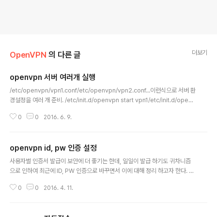
더보기
OpenVPN
의 다른 글
openvpn 서버 여러개 실행
글 내용
/etc/openvpn/vpn1.conf/etc/openvpn/vpn2.conf...이런식으로 서버 환
경설정을 여러 개 준비. /etc/init.d/openvpn start vpn1/etc/init.d/openv
pn start vpn2...서버 실행 시에는 이렇게 여러개 실행이 가능하다. openvpn
0
0
2016. 6. 9.
2.x버젼 현재 멀티코어가 지원되지 않는다. 고로 멀티 코어 활용을 위해 서버를
여러개 띄어두고 로드밸런싱을 활용하면 좋을 것 같다. 그리고...# /etc/init.d/
openvpn start 또는 stop 명령으로 한번에 처리하고자 한다면 /etc/defaul
openvpn id, pw 인증 설정
t/openvpn 파일을 열어서 AUTOSTART= 이라고 되어있는 부분에 아래와
글 내용
같이 설정하면 된다.AUTOSTART="vpn1 vpn2" 3개..
사용자별 인증서 발급이 보안에 더 좋기는 한데, 일일이 발급 하기도 귀차니즘
으로 인하여 최근에 ID, PW 인증으로 바꾸면서 이에 대해 정리 하고자 한다. 앞
의 OpenVPN 설치 부분 참고. 여기서는 바뀔부분만 정리한다. server.conf
0
0
2016. 4. 11.
client-cert-not-required plugin /usr/lib/openvpn/openvpn-auth-
pam.so login - 위 2줄 추가 한다. client.ovpn ;ca ca.crt ;cert haebi.crt
;key haebi.key - 인증서 부분 주석 처리 (세미콜론 ; 을 붙이면 된다) auth-u