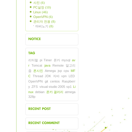
사진
(6)
PC설정
(10)
Linux
(46)
OpenVPN
(6)
관리자 전용
(8)
마비노기
(8)
지사항
리터럴
pi
Timer
폰카
mysql
av
그목록
r
Tomcat
java
Remote
알고리
즘
폰사진
Atmega
jsp
cpu
MF
C
Thread
JDK
자바
vpn
LED
OpenVPN
git
centos
Raspberr
y
ZFS
visual studio 2005 sp1
Li
nux
debian
폰카 갤러리
atmega
328p
근에 올라온 글