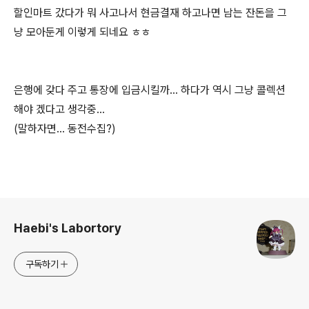
할인마트 갔다가 뭐 사고나서 현금결재 하고나면 남는 잔돈을 그
냥 모아둔게 이렇게 되네요 ㅎㅎ
은행에 갖다 주고 통장에 입금시킬까... 하다가 역시 그냥 콜렉션
해야 겠다고 생각중...
(말하자면... 동전수집?)
로그 정보
Haebi's Labortory
구독하기