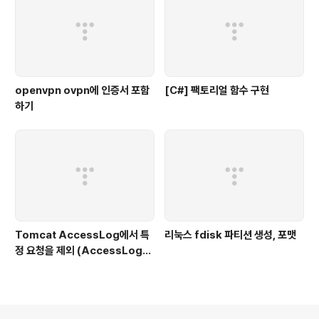
openvpn ovpn에 인증서 포함
[C#] 팩토리얼 함수 구현
하기
Tomcat AccessLog에서 특
리눅스 fdisk 파티션 생성, 포맷
정 요청을 제외 (AccessLogV
alve 설정)