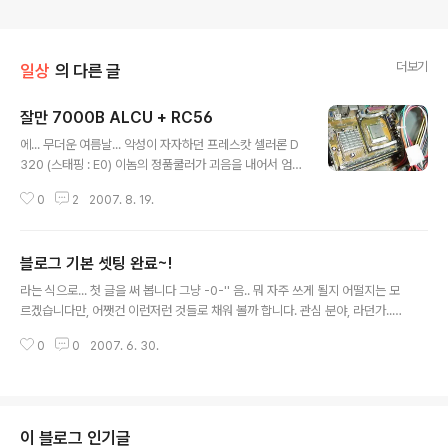
더보기
일상
의 다른 글
잘만 7000B ALCU + RC56
글 내용
에... 무더운 여름날... 악성이 자자하던 프레스캇 셀러론 D
320 (스태핑 : E0) 이놈의 정품쿨러가 괴음을 내어서 엄청
난 소음때문에 컴퓨터 사용이 거의 불가능에 이르렀기에...
0
2
2007. 8. 19.
과감하게 질러 봤습니다. 가격 23,200원 + 2,500원(배
송비) 음.... 일단 쿨러 제거하고, 더럽게 널부러진 써멀패드
(?) 닦아낸 사진입니다. 자 그 다음으로... 개봉전의 쿨러 모
블로그 기본 셋팅 완료~!
습입니다...^^ 쿨러 + RC-56(저항) + 써멀구리스(조그만
글 내용
종이팩에 든거임) 자 쿨러의 크기를 비교(?) 해 보아요~~
라는 식으로... 첫 글을 써 봅니다 그냥 -0-'' 음.. 뭐 자주 쓰게 될지 어떨지는 모
저 인텔 정품 쿨러 보다 사제쿨러인 요 잘만 쿨러가 훨씬~
르겠습니다만, 어쨋건 이런저런 것들로 채워 볼까 합니다. 관심 분야, 라던가...
더 커서 그런지 믿음(?)이 가게 생겼습니다^^ CPU위에 써
재미있었던 것이라던가... 기타 등등~ ^^ 블로그 개설만 해놓고 셋팅은 몇일 지
멀구리스 바른 장면 입니다. 연필깎는칼(?) 이름 모르겠습
0
0
2007. 6. 30.
나서야 하게 되는군요... 할까 말까 한참을 망설이다가... 분류관리
니다...-_- 아무튼 이녀석 으..
이 블로그 인기글