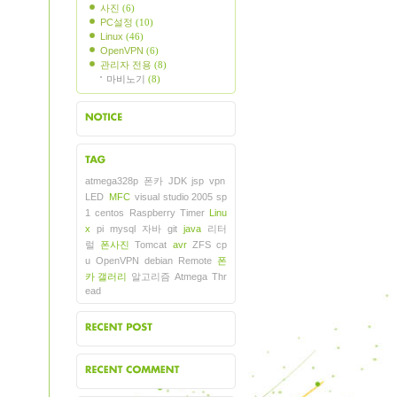
사진
(6)
PC설정
(10)
Linux
(46)
OpenVPN
(6)
관리자 전용
(8)
마비노기
(8)
지사항
atmega328p
폰카
JDK
jsp
vpn
그목록
LED
MFC
visual studio 2005 sp
1
centos
Raspberry
Timer
Linu
x
pi
mysql
자바
git
java
리터
럴
폰사진
Tomcat
avr
ZFS
cp
u
OpenVPN
debian
Remote
폰
카 갤러리
알고리즘
Atmega
Thr
ead
근에 올라온 글