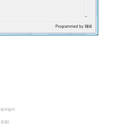
젼의 컴파일러
요없음)