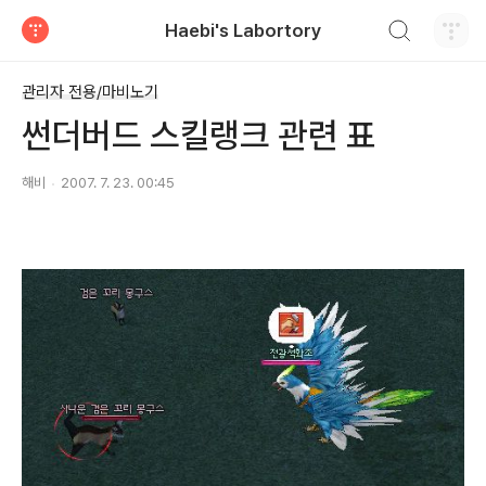
검색하기
Haebi's Labortory
티스토리
관리자 전용/마비노기
썬더버드 스킬랭크 관련 표
해비
2007. 7. 23. 00:45