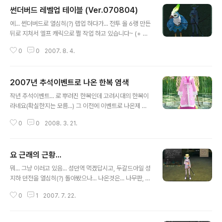
썬더버드 레벨업 테이블 (Ver.070804)
글 내용
에... 썬더버드로 열심히(?) 랩업 하다가... 전투 올 6랭 만든
뒤로 지쳐서 엘프 캐릭으로 쩔 작업 하고 있습니다~ (+ 덤
으로 판매용 숙100 레롱 작업도 겸사겸사...^^) 뭐 개인적
0
0
2007. 8. 4.
인 느낌입니다만... 이녀석 평타가 2타라는거에 피통이랑
스템 통 작다는거(+ 선공 AI...??) 빼곤... 스킬 획득하는 타
이밍이 거의 미니곰(=팬더곰) 수준입니다. 뭐 이녀석으로
2007년 추석이벤트로 나온 한복 염색
직접 로긴해서 플레이 하면서 나름 노하우(?)가 쌓이긴 했
글 내용
지만요^^ (=그 노하우가... 인간, 엘프, 자이언트 플레이 하
작년 추석이벤트... 로 뿌려진 한복인데 고려시대의 한복이
는거에는 별반 도움이 안되는거 같음) 뭐 어쨋건...이제 개
라네요(확실한지는 모름...) 그 이전에 이벤트로 나온제 조
정판 데이터 표가 나갑니다~^^ (하단 참조) 파란색 숫자는
선시대의 한복이라고 하던데... 어쨋건, 완성하는대 대략 염
제보 받아서 적어넣은것이구요... 나머지는 제가 직접 확인
0
0
2008. 3. 21.
색앰플 25개 가량 소모된거 같네용~ 근데 색은 맘에 들어
한 내용입니다. 썬더버드 키우시는 분들 ..
서... 결론은 만족^^;;
요 근래의 근황...
글 내용
뭐... 그냥 이러고 있음... 성던역 먹겠답시고, 두갈드아일 성
지하 던전을 열심히(?) 돌아봤으나... 나온것은... 나무판, 고
가죽, 인큐뿔이 고작...;; 8랭 밑작업용 9랭 인챈 구하는건
0
1
2007. 7. 22.
정말 힘드는군요...;; 뭐, 제껴놓고 돈이나 벌자... 모드로 다
른 루트 몰색중... (최후의 보루는 돈주고 사는 방법이라
는... ㄷㄷㄷ;;;)