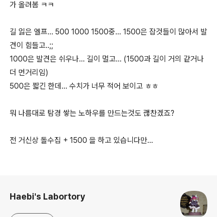
가 올려봄 ㅋㅋ
길 잃은 엘프... 500 1000 1500중... 1500은 잡것들이 많아서 발
견이 힘들고..;;
1000은 발견은 쉬우나... 길이 멀고... (1500과 길이 거의 같거나
더 먼거리임)
500은 짧긴 한데... 수치가 너무 적어 보이고 ㅎㅎ
뭐 나름대로 탐경 쌓는 노하우를 만드는것도 괞찬겠죠?
전 거신상 돌수집 + 1500 을 하고 있습니다만...
로그 정보
Haebi's Labortory