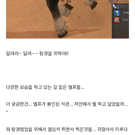
달려라~ 달려~~ 탐경을 위하여!!
다양한 모습을 하고 있는 길 잃은 엘프들...
더 궁금한건... 엘프가 봉인된 석관... 저안에서 뭘 먹고 살았을까...
''
뭐 탐경렙업을 위해서 열심히 뛰면서 찍은것들... 귀찮아서 미루다