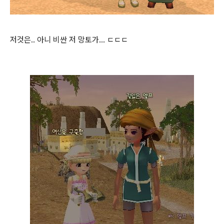
저것은.. 아니 비싼 저 망토가... ㄷㄷㄷ