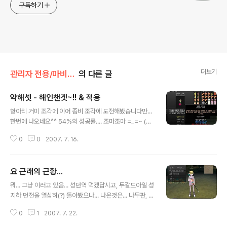
구독하기
더보기
관리자 전용/마비노기
의 다른 글
약해셋 - 해인챈겟~!! & 적용
글 내용
항아리 거미 조각에 이어 좀비 조각에 도전해봤습니다만...
한번에 나오네요^^ 54%의 성공률.... 조마조마 =_=~ (사
실 꾸직 내면 역하고 새로 건틀렛 사서 다시 밑작업 부터 할
0
0
2007. 7. 16.
계획이었습니다만...) 여신(?)님이 도와주신건지... 운 좋게
한방에 성공... 77% 에 이어 54% 마저 연속 성공입니다.
(아... 당연히 가루는 엘리트 가루를 썻습니다...^__^) 그리
요 근래의 근황...
하여... 얻어낸 결과물... 결론은 대.만.족.!! 테스트를 위해
글 내용
곤란+해 끼고 던바튼 나가봤습니다만... 갈색다이어울프가
뭐... 그냥 이러고 있음... 성던역 먹겠답시고, 두갈드아일 성
WEAKEST에서 둘다 착용시 동급 으로 바뀌더군요^^ (둘
지하 던전을 열심히(?) 돌아봤으나... 나온것은... 나무판, 고
다 착용시, 전투력 -200)
가죽, 인큐뿔이 고작...;; 8랭 밑작업용 9랭 인챈 구하는건
0
1
2007. 7. 22.
정말 힘드는군요...;; 뭐, 제껴놓고 돈이나 벌자... 모드로 다
른 루트 몰색중... (최후의 보루는 돈주고 사는 방법이라