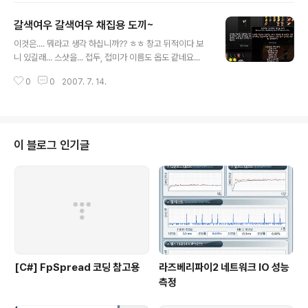
는... ㄷㄷㄷ;;;)
갈색여우 갈색여우 채집용 도끼~
글 내용
이것은.... 뭐라고 생각 하십니까?? ㅎㅎ 창고 뒤적이다 보
니 있길래... 스샷을... 접두, 접미가 이름도 옵도 같네요...
0
0
2007. 7. 14.
이 블로그 인기글
[C#] FpSpread 코딩 참고용
라즈베리파이2 네트워크 IO 성능
측정