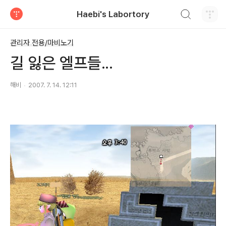
검색하기
Haebi's Labortory
티스토리
관리자 전용/마비노기
길 잃은 엘프들...
해비
2007. 7. 14. 12:11